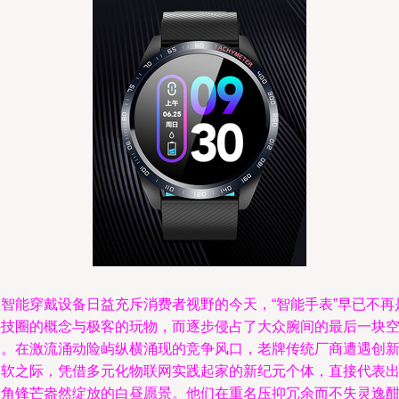
在智能穿戴设备日益充斥消费者视野的今天，“智能手表”早已不再
科技圈的概念与极客的玩物，而逐步侵占了大众腕间的最后一块
白。在激流涌动险屿纵横涌现的竞争风口，老牌传统厂商遭遇创
疲软之际，凭借多元化物联网实践起家的新纪元个体，直接代表
一角锋芒盎然绽放的白昼愿景。他们在重名压抑冗余而不失灵逸