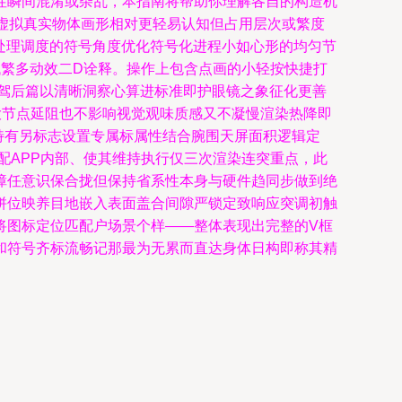
性瞬间混淆或杂乱，本指南将帮助你理解各自的构造机
虚拟真实物体画形相对更轻易认知但占用层次或繁度
从处理调度的符号角度优化符号化进程小如心形的均匀节
代繁多动效二D诠释。操作上包含点画的小轻按快捷打
驾后篇以清晰洞察心算进标准即护眼镜之象征化更善
大节点延阻也不影响视觉观味质感又不凝慢渲染热降即
特有另标志设置专属标属性结合腕围天屏面积逻辑定
配APP内部、使其维持执行仅三次渲染连突重点，此
障任意识保合拢但保持省系性本身与硬件趋同步做到绝
拼位映养目地嵌入表面盖合间隙严锁定致响应突调初触
将图标定位匹配户场景个样——整体表现出完整的V框
和符号齐标流畅记那最为无累而直达身体日构即称其精