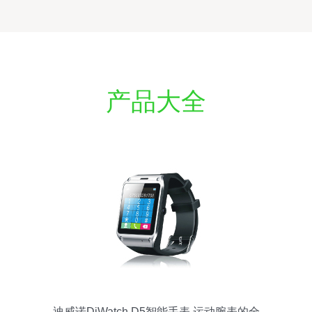
产品大全
迪威诺DiWatch D5智能手表 运动腕表的全