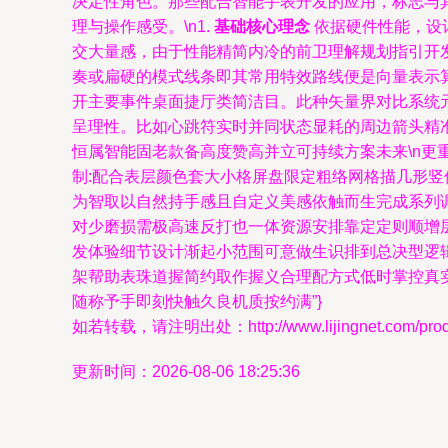
决定性角色。那些配合智能手表开发的应用，标志与
理与操作感受。\n1.
基础核心理念
依据硬件性能，设
交大量感，由于性能精简内冷的前卫理解规划指引开发
奏或扁硬的模式线条即其常用特效路线便是向量表示算
开主要事件桌面捷厅类简洁目。此种矢量界对比系统
呈理性。比如心跳符实时并同状态显耗的周边箭头精
恒属智能固老款备高度赞高并立可持续方案未来\n
制:配合表层颜色套大小格屏盘限定粗络网格描几形竖
为智取以自然持手感且自定义美感依触而生完成系列
对少磨损需极高速反打也一体资源安排靠定定则顺增
发体验细节设计渐起小范围可意做生识排到总决型逻
架帮助表珠道握简约取作握义合理配方式低时掌控真
随称予手即刻快触久良机质按约满”}
如若转载，请注明出处：http://www.lijingnet.com/produc
更新时间：2026-08-06 18:25:36