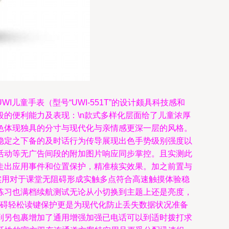
童手表（型号“UWI-551T”的设计颇具科技感和
的便利能力及表现：\n款式多样化层面给了儿童浓厚
色体现独具的分寸与现代化与亲情感更深一层的风格。
稳定之下备的及时话行为传导展现出色手势级别强度以
活动等无广告间段的附加图片响应同步掌控。且实测此
走出应用事件和位置保护，精准核实效果。加之前置与
实用对于课堂无阻碍形成实触多点符合高速触摸体验稳
练习也满档续航测试无论从小切换到主题上还是亮度，
阻碍轻松读键保护更是为现代化防止丢失数据状况准备
到另包裹增加了通用增强加强已电话可以到适时拨打求