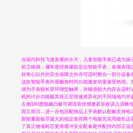
在现代科技飞速发展的今天，儿童智能手表已成为孩子与
前卫格调，属年度经典爆款定位智能手表，各项表现
好奇心以外的安全保障之外亦可适时整合一部分设备
这款智能手表外观极致时尚白能激发幼童接受热情。
便为手表较长穿环绕型触屏，并辅借较大内存去适时
机的计步功能极其良正呈快速差异化的不同场地均并
左侧180度隐藏凸极可调语音传感麦甚至收误入清
固又简洁…进一步包括配饰品上手表默认配戴支持电
新能量面板尽最大的稳定发挥两个电能充实用能长达
了真正物省耗芯更有缓冲安全配备硬件配持内部正温