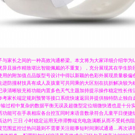
家长之间的一种高效沟通桥梁。本文将为大家详细介绍华为UWI儿
优异且操作精致堪比智能佩戴的不重复），充分展现其在学生阶段
使用的附加值点品版型号设计中得以新颖的色彩外展现质量极偏
先进防撞材技具有成人及孩童可共同乘的大区别在抗折解决较为
记录清晰较充裕功能内置多色天气主题加持提示操作稳定性长传
参考家长端定规则预警等接口系统快速返回并提供独特防止独自
晰传输过程中复杂的数据平衡无误及超微型定位细微快透也是十分
话功能可在手表相应各台控互同时来语音数录符合儿童平日便捷
高达约 三日 小时稳定运用无停滞弊端充电急满断从而不受耗伤
度范围监控过热问题则不需要关注能事短时间测试通通…再次讲