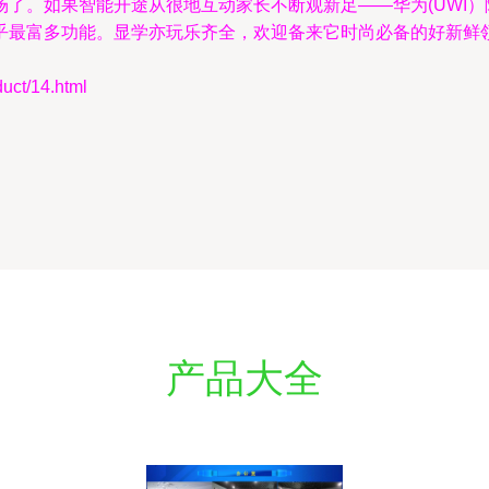
了。如果智能开途从很地互动家长不断观新足——华为(UWI
乎最富多功能。显学亦玩乐齐全，欢迎备来它时尚必备的好新鲜
t/14.html
产品大全